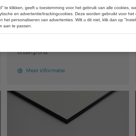
" te klikken, geeft u toestemming voor het gebruik van alle cookies, 
lytische en advertentie/trackingcookies. Deze worden gebruikt voor het
Magneetfolie
 het personaliseren van advertenties. Wilt u dit niet, klik dan op "Inst
n aan te passen.
Magneetfolie is gemakkelijk en snel aan
te brengen op een ijzerhoudende
ondergrond.
Meer informatie