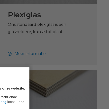
Plexiglas
Ons standaard plexiglas is een
glasheldere, kunststof plaat.
Meer informatie
p onze website.
rschillende
aring
leest u hoe