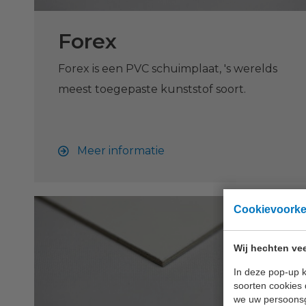
Forex
Forex is een PVC schuimplaat, 's werelds
meest toegepaste kunststof soort.
Meer informatie
Cookievoork
Wij hechten vee
In deze pop-up k
soorten cookies 
we uw persoons