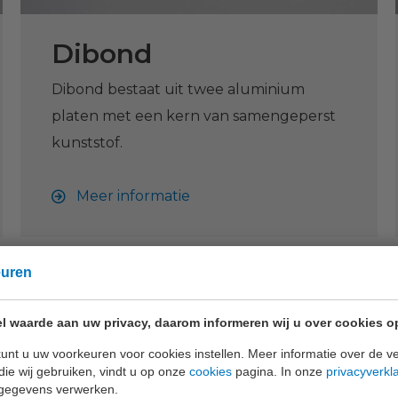
Dibond
Dibond bestaat uit twee aluminium
platen met een kern van samengeperst
kunststof.
Meer informatie
euren
l waarde aan uw privacy, daarom informeren wij u over cookies o
unt u uw voorkeuren voor cookies instellen. Meer informatie over de ve
die wij gebruiken, vindt u op onze
cookies
pagina. In onze
privacyverkl
gegevens verwerken.