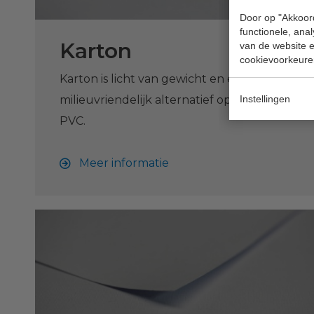
Door op "Akkoord
functionele, ana
Karton
van de website en
cookievoorkeure
Karton is licht van gewicht en een
Instellingen
milieuvriendelijk alternatief op Forex en
PVC.
Meer informatie