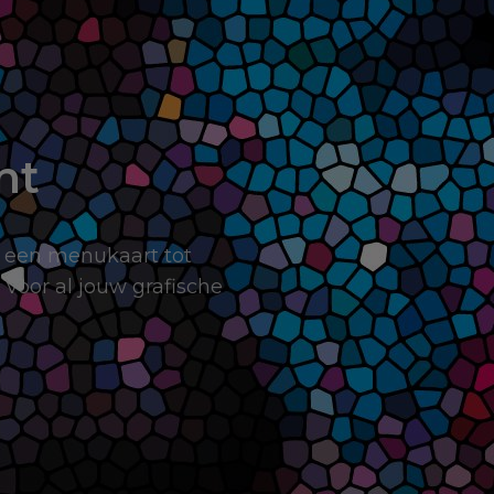
nt
 een menukaart tot
 voor al jouw grafische