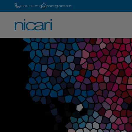
0180 551 852
print@nicari.nl