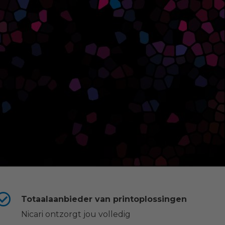
Totaalaanbieder van printoplossingen
Nicari ontzorgt jou volledig