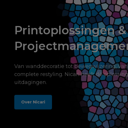
Printoplossingen &
Projectmanageme
Van wanddecoratie tot bewegwijzering, van
complete restyling. Nicari heeft dé oplossing
uitdagingen.
Over Nicari