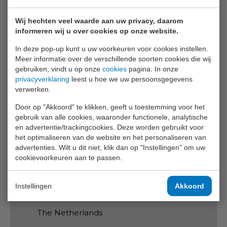
Wij hechten veel waarde aan uw privacy, daarom
informeren wij u over cookies op onze website.
In deze pop-up kunt u uw voorkeuren voor cookies instellen.
Meer informatie over de verschillende soorten cookies die wij
gebruiken, vindt u op onze
cookies
pagina. In onze
privacyverklaring
leest u hoe we uw persoonsgegevens
verwerken.
Door op "Akkoord" te klikken, geeft u toestemming voor het
gebruik van alle cookies, waaronder functionele, analytische
Verzenden
en advertentie/trackingcookies. Deze worden gebruikt voor
het optimaliseren van de website en het personaliseren van
advertenties. Wilt u dit niet, klik dan op "Instellingen" om uw
Contactgegevens
cookievoorkeuren aan te passen.
Wagenmakerstraat 11 2984 BD
Instellingen
Akkoord
Ridderkerk
The Netherlands