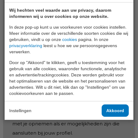
Wij streven er altijd naar om getalenteerde en
Wij hechten veel waarde aan uw privacy, daarom
gemotiveerde professionals aan te trekken. Als
informeren wij u over cookies op onze website.
je geïnteresseerd bent in toekomstige
In deze pop-up kunt u uw voorkeuren voor cookies instellen.
carrièremogelijkheden, raden we je aan om
Meer informatie over de verschillende soorten cookies die wij
gebruiken, vindt u op onze
cookies
pagina. In onze
onze
LinkedIn-pagina
in de gaten te houden.
privacyverklaring
leest u hoe we uw persoonsgegevens
Daar zullen we eventuele vacatures en updates
verwerken.
over ons bedrijf delen.
Door op "Akkoord" te klikken, geeft u toestemming voor het
gebruik van alle cookies, waaronder functionele, analytische
en advertentie/trackingcookies. Deze worden gebruikt voor
Als er vacatures beschikbaar komen die passen
het optimaliseren van de website en het personaliseren van
bij jouw vaardigheden en interesses, moedigen
advertenties. Wilt u dit niet, klik dan op "Instellingen" om uw
cookievoorkeuren aan te passen.
we je aan om te solliciteren en je cv en
motivatiebrief in te dienen. We zullen elke
Instellingen
Akkoord
sollicitatie zorgvuldig overwegen en contact
met je opnemen als er mogelijkheden zijn die
aansluiten bij jouw profiel.