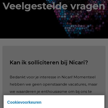
Veelgestelde vragen
Kan ik solliciteren bij Nicari?
Bedankt voor je interesse in Nicari! Momenteel
hebben we geen openstaande vacatures, maar
we waarderen je enthousiasme om bij ons te
komen werken.
Cookievoorkeuren