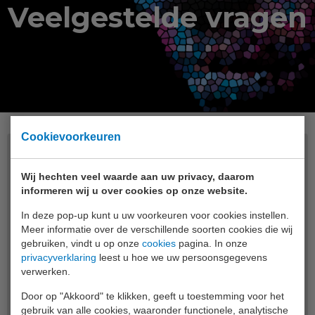
Veelgestelde vragen
Cookievoorkeuren
Wij hechten veel waarde aan uw privacy, daarom
Waar zijn de Algemene
informeren wij u over cookies op onze website.
voorwaarden te vinden?
In deze pop-up kunt u uw voorkeuren voor cookies instellen.
Meer informatie over de verschillende soorten cookies die wij
gebruiken, vindt u op onze
cookies
pagina. In onze
De Algemene voorwaarden en
privacyverklaring
leest u hoe we uw persoonsgegevens
verwerken.
Privacyverklaring zijn te vinden onder deze link
Algemene voorwaarden & Privacyverklaring
.
Door op "Akkoord" te klikken, geeft u toestemming voor het
gebruik van alle cookies, waaronder functionele, analytische