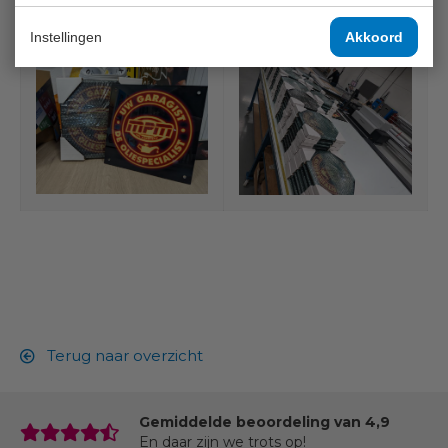
MPM Oil Franchisenemers.
Instellingen
Akkoord
Terug naar overzicht
Gemiddelde beoordeling van 4,9
En daar zijn we trots op!