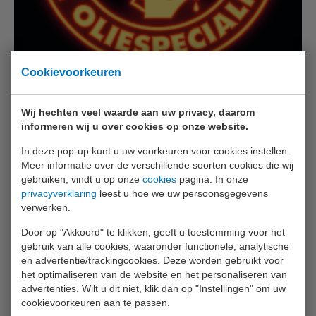
Cookievoorkeuren
Wij hechten veel waarde aan uw privacy, daarom
informeren wij u over cookies op onze website.
In deze pop-up kunt u uw voorkeuren voor cookies instellen.
Meer informatie over de verschillende soorten cookies die wij
Voor de oliegigant uit Delft hebben we 100
gebruiken, vindt u op onze
cookies
pagina. In onze
certificaten rechtstreeks op 5 mm plexiglas mogen
privacyverklaring
leest u hoe we uw persoonsgegevens
verwerken.
printen. Het geheel is afgedekt met onze
Door op "Akkoord" te klikken, geeft u toestemming voor het
milieuvriendelijke
, witte inkt en de plaatjes worden
gebruik van alle cookies, waaronder functionele, analytische
bevestigd met afstandhouders.
en advertentie/trackingcookies. Deze worden gebruikt voor
het optimaliseren van de website en het personaliseren van
advertenties. Wilt u dit niet, klik dan op "Instellingen" om uw
Deze certificaten zijn straks terug te vinden bij de
cookievoorkeuren aan te passen.