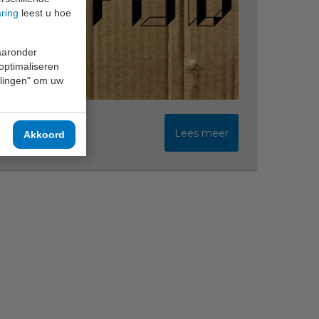
aring
leest u hoe
waaronder
 optimaliseren
ellingen" om uw
Lees meer
Akkoord