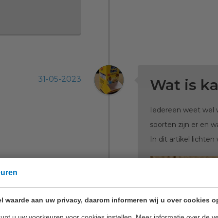
31-05-2023
Wat is k
Iedereen weet wel w
soorten zijn er en w
In dit artikel lichte
euren
l waarde aan uw privacy, daarom informeren wij u over cookies o
unt u uw voorkeuren voor cookies instellen. Meer informatie over de ve