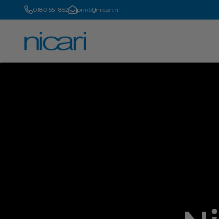
0180 551 852
print@nicari.nl