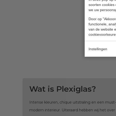
soorten cookies 
we uw persoons
Door op "Akkoord
functionele, ana
van de website en
cookievoorkeure
Instellingen
Wat is Plexiglas?
Intense kleuren, chique uitstraling en een must
modern interieur. Uiteraard hebben wij het over 