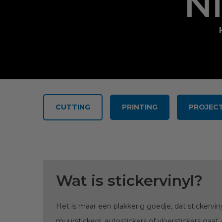
N
CUTTING
PRINTING
PROJEC
Wat is stickervinyl?
Het is maar een plakkerig goedje, dat stickervin
muurstickers, autostickers of vloerstickers gaat 