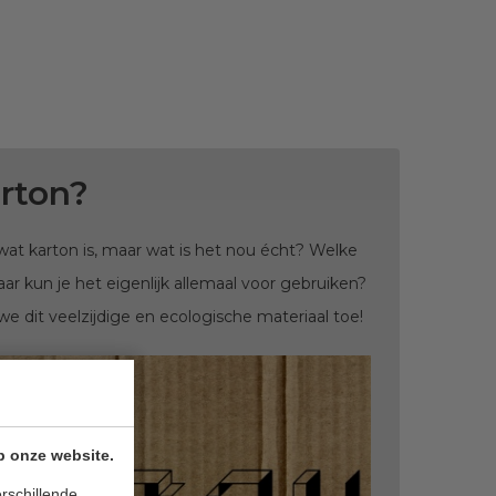
arton?
at karton is, maar wat is het nou écht? Welke
aar kun je het eigenlijk allemaal voor gebruiken?
n we dit veelzijdige en ecologische materiaal toe!
p onze website.
rschillende