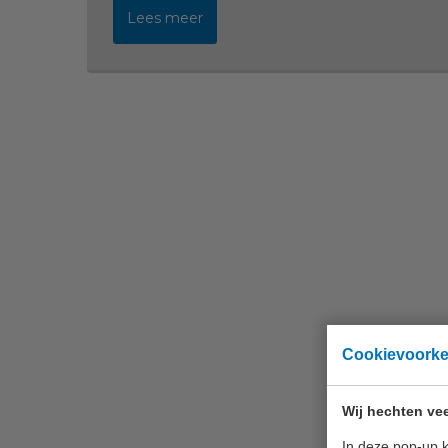
Lees meer
Cookievoork
Wij hechten vee
In deze pop-up k