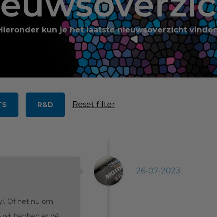
ieuwsoverzic
Hieronder kun je het laatste nieuwsoverzicht vinden
Reset filter
TS
R&D
26-07-2023
yl. Of het nu om
- wij hebben er dé